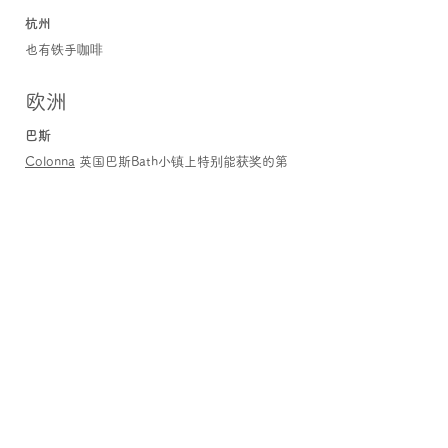
杭州
也有铁手咖啡
欧洲
巴斯
Colonna
英国巴斯Bath小镇上特别能获奖的第
三浪潮咖啡店
伦敦
Koffee Mameya
(Omotesando)
Nostos Coffee
OOO-Koffee
Penny Drop Coffee
Watchhouse
Climpson and Sons
Redemption Roasters
Caravan Coffee Roasters