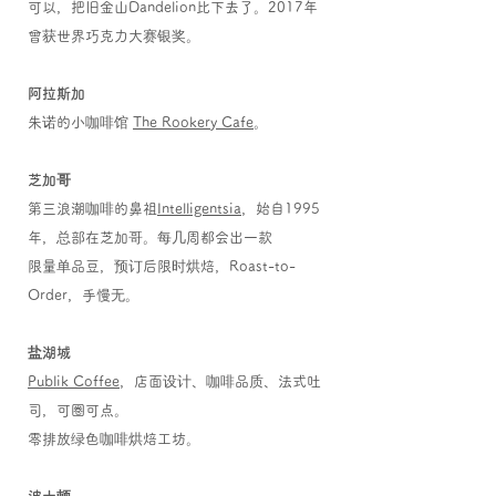
可以，把旧金山Dandelion比下去了。2017年
曾获世界巧克力大赛银奖。
阿拉斯加
朱诺的小咖啡馆
The Rookery Cafe
。
芝加哥
第三浪潮咖啡的鼻祖
Intelligentsia
，始自1995
年，总部在芝加哥。每几周都会出一款
限量单品豆，预订后限时烘焙，Roast-to-
Order，手慢无。
盐湖城
Publik Coffee
，店面设计、咖啡品质、法式吐
司，可圈可点。
零排放绿色咖啡烘焙工坊。