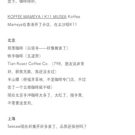
盒子。咖啡很好。
KOFFEE MAMEYA | K11 MUSEA
Koffee
Mameya在香港开了分店，在尖沙咀K11
北京
​熊煮咖啡（白塔寺——好像搬家了）
铁手咖啡（五道营）
Tian Roast Coffee Co. （798，朋友说非常
好，获奖无数，我还没去过）
半山腰（侨福芳草地，不是咖啡专门店，不过
尝了一个云南咖啡挺不错）
现在北京手冲咖啡太多了，太红了。随手查，
不需要这里列。
上海
Seesaw现在好像开好多家了。品质还保持吗？