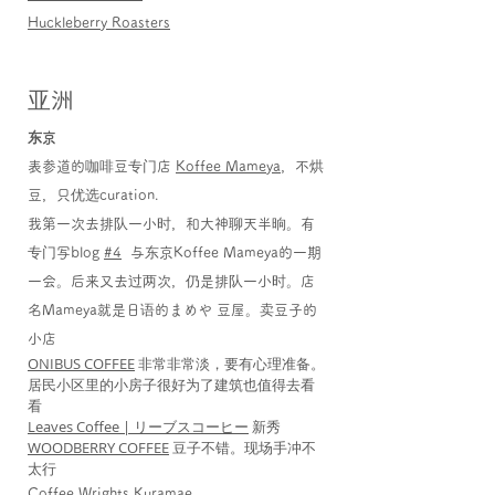
Huckleberry Roasters
亚洲
东京
表参道的咖啡豆专门店
Koffee Mameya
，不烘
豆，只优选curation.
我第一次去排队一小时，和大神聊天半晌。
有
专门写blog
#4
与东京Koffee Mameya的一期
一会。后来又去过两次，仍是排队一小时。
店
名Mameya就是日语的まめや 豆屋。卖豆子的
小店
ONIBUS COFFEE
非常非常淡，要有心理准备。
居民小区里的小房子很好为了建筑也值得去看
看
Leaves Coffee | リーブスコーヒー
新秀
WOODBERRY COFFEE
豆子不错。现场手冲不
太行
Coffee Wrights Kuramae