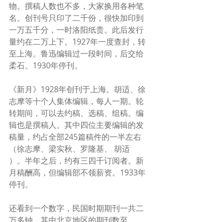
物。撰稿人数也不多，大家换用各种笔
名。创刊号只印了二千份，很快加印到
一万五千分，一时洛阳纸贵。此后发行
量约在二万上下。1927年一度查封，转
至上海。鲁迅编辑过一段时间，后交给
柔石。1930年停刊。
《新月》1928年创刊于上海。胡适、徐
志摩等十个人集体编辑，每人一期。轮
转期间，可以去约稿、选稿、组稿。编
辑也是撰稿人。其中四位主要编辑的发
稿量，约占全部245篇稿件的一半左右
（徐志摩、梁实秋、罗隆基、 胡适
）。半年之后，约有三四千订阅者。新
月稿酬高，但编辑部不领薪资。1933年
停刊。
还看到一个数字，民国时期期刊一共二
万多钟。其中北京地区的期刊数至