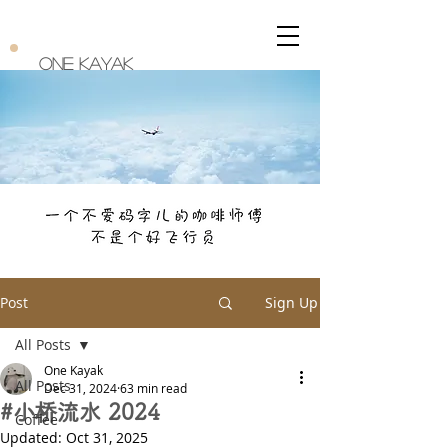
One Kayak
Post
Sign Up
All Posts
One Kayak
All Posts
Dec 31, 2024
63 min read
#小桥流水 2024
Coffee
Updated:
Oct 31, 2025