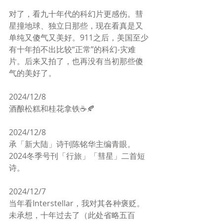
对了，看九十年代的科幻片更感伤。彗
星撞地球、独立日那些，现在看真是又
单纯又傻气又美好。911之后，美国至少
有十年拍不出比较“正常”的科幻-灾难
片。后来又拍了，也再没有当初那些傻
气的美好了。
2024/12/8
酒酿松糕和桂花拿铁☕️🍂
2024/12/8
承「新大陆」诗刊陈铭华主编青眼。
2024冬季号刊「行旅」「彗星」二首短
诗。
2024/12/7
当年看Interstellar，我对其各种褒贬。
未承想，十年过去了（此处省略五百