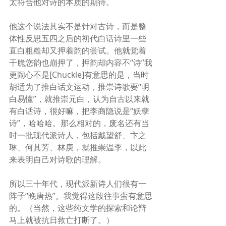
太符合他对诗的本质的期待。
他这个说法其实不是针对古诗，而是整
体性反思五四之后的初代白话诗里一些
直白粗糙却又押着韵的尝试。他就觉着
干脆您韵也崩押了，押韵却内容不“诗”我
更闹心不是[Chuckle]有意思的是，当时
胡适为了推白话文运动，推崇诗歌要“明
白易懂”，就推崇元白，认为自古以来就
有白话诗，很好嘛，把李商隐说是“妖孽
诗”，哈哈哈。那么相对的，废名还有当
时一批现代派诗人，包括戴望舒、卞之
琳、何其芳、林庚，就推崇温李，以此
来表明自己对诗歌的理解。
所以三十年代，现代派新诗人们很有一
阵子“晚唐热”。我觉得这段往事蛮有意思
的。（当然，这些纯文学的探索和论辩
马上就被抗日救亡打断了。）