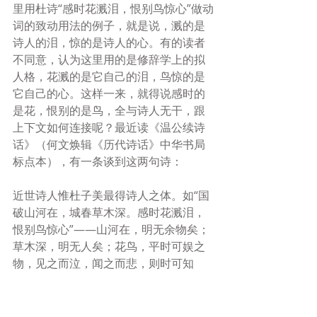
里用杜诗“感时花溅泪，恨别鸟惊心”做动
词的致动用法的例子，就是说，溅的是
诗人的泪，惊的是诗人的心。有的读者
不同意，认为这里用的是修辞学上的拟
人格，花溅的是它自己的泪，鸟惊的是
它自己的心。这样一来，就得说感时的
是花，恨别的是鸟，全与诗人无干，跟
上下文如何连接呢？最近读《温公续诗
话》（何文焕辑《历代诗话》中华书局
标点本），有一条谈到这两句诗：
近世诗人惟杜子美最得诗人之体。如“国
破山河在，城春草木深。感时花溅泪，
恨别鸟惊心”——山河在，明无余物矣；
草木深，明无人矣；花鸟，平时可娱之
物，见之而泣，闻之而悲，则时可知
矣。
可以证明不是我一个人对这两句诗有这