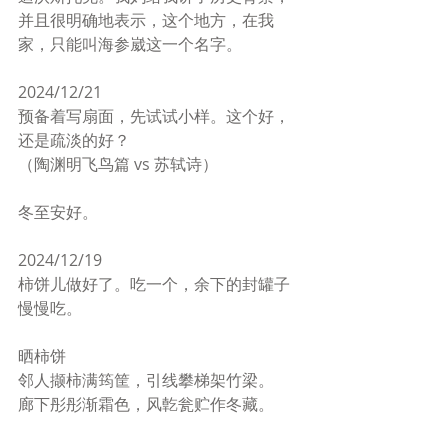
并且很明确地表示，这个地方，在我
家，只能叫海参崴这一个名字。
2024/12/21
预备着写扇面，先试试小样。这个好，
还是疏淡的好？
（陶渊明飞鸟篇 vs 苏轼诗）
冬至安好。
2024/12/19
柿饼儿做好了。吃一个，余下的封罐子
慢慢吃。
晒柿饼
邻人撷柿满筠筐，引线攀梯架竹梁。
廊下彤彤渐霜色，风亁瓮贮作冬藏。