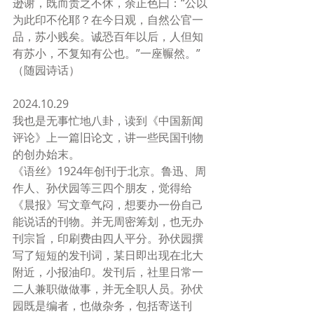
逊谢，既而责之不休，余正色曰：“公以
为此印不伦耶？在今日观，自然公官一
品，苏小贱矣。诚恐百年以后，人但知
有苏小，不复知有公也。”一座冁然。” 
（随园诗话）
2024.10.29
我也是无事忙地八卦，读到《中国新闻
评论》上一篇旧论文，讲一些民国刊物
的创办始末。
《语丝》1924年创刊于北京。鲁迅、周
作人、孙伏园等三四个朋友，觉得给
《晨报》写文章气闷，想要办一份自己
能说话的刊物。并无周密筹划，也无办
刊宗旨，印刷费由四人平分。孙伏园撰
写了短短的发刊词，某日即出现在北大
附近，小报油印。发刊后，社里日常一
二人兼职做做事，并无全职人员。孙伏
园既是编者，也做杂务，包括寄送刊