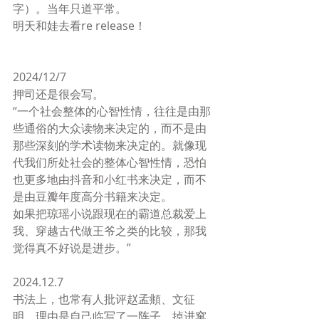
字）。当年只道平常。
明天和娃去看re release！
2024/12/7
押司还是很会写。
“一个社会整体的心智性情，往往是由那
些通俗的大众读物来决定的，而不是由
那些深刻的学术读物来决定的。就像现
代我们所处社会的整体心智性情，恐怕
也更多地由抖音和小红书来决定，而不
是由豆瓣年度高分书籍来决定。
如果把琼瑶小说跟现在的霸道总裁爱上
我、穿越古代做王爷之类的比较，那我
觉得真不好说是进步。”
2024.12.7
书法上，也常有人批评赵孟頫、文征
明，理由是自己临写了一阵子，掉进窠