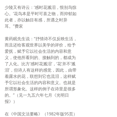
少陵又有诗云：‘感时花溅泪，恨别鸟惊
心。’花鸟本是平时可喜之物，而抑郁如
此者，亦以触目有感，所遇之时异
耳。”费衮
黄药眠先生说：“抒情诗不仅反映生活，
而且还给客观世界以美学的评价，给予
爱抚，赋予它以社会生活的内容和意
义，使他所看到的、接触到的，都成为
了人化。比方‘感时花溅泪’，‘花’并不‘溅
泪’，但诗人有这样的感觉，因此，由带
着露水的花，联想到它也流泪，这样赋
予它以社会生活的内容和意义。也就是
所谓形象化。这样的例子在诗里是很多
的。”（见一九五六年七月《光明日
报》）
在《中国文法要略》（1982年版95页）