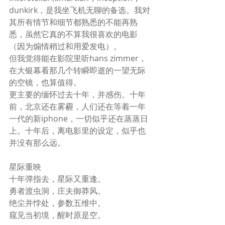
dunkirk，是我坐飞机无聊的备选。我对
其所有情节和细节都熟悉的不能再熟
悉，虽然它真的不算我很喜欢的电影
（因为煽情稍过和用爱发电）。
但我觉得能在影院里听hans zimmer，
在大银幕看那几个转瞬即逝的一望无际
的空镜，也算值得。
更主要的缅怀过去十年，并感伤。十年
前，北京还在雾霾，人们还在等着一年
一代的新iphone，一切似乎还在蒸蒸日
上。十年后，离电影里的设定，似乎也
并没有那么远。
星际重映
十年弹指去，星际又重逢。
勇者渡虫洞，庄夫御莽风。
绝尘并悖处，参数五维中。
窥见当初境，醒时原是空。