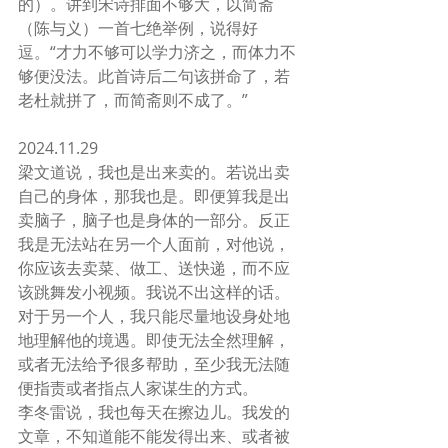
的）。讲到宋诗排面不够大，以简斋
（陈与义）一首七绝举例，说得好
逗。“才力不够可以学力济之，而体力不
够便没法。此首诗后二句该拼命了，若
老杜就拼了，而简斋则不成了。”
2024.11.29
梁文道说，我也是出来卖的。若说出卖
自己的身体，那我也是。即便算我是出
卖脑子，脑子也是身体的一部分。反正
我是无法站在另一个人面前，对他说，
你应该去卖菜、做工、送快递，而不应
该跳舞发小视频。我说不出这样的话。
对于另一个人，我只能尽量地设身处地
地理解他的境遇。即使无法全然理解，
或者无法给予很多帮助，至少我无法随
便指责或者指点人家谋生的方式。
李冬雷说，我也每天在擦边儿。我发的
文章，不知道能不能发得出来、或者被