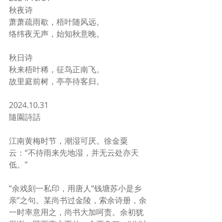
秋夜诗
萧萧疏雨歇，梧叶随风远。
络纬夜无声，始知秋意晚。
秋日诗
秋来梧叶稀，征鸟正南飞。
故里庭前树，亭亭待客归。
2024.10.31
隨園詩話
江南黄梅时节，潮湿可厌。徐金粟
云：“不待雨来先地湿，并无云处亦天
低。”
“余戏刻一私印，用唐人“钱塘苏小是乡
亲”之句。某尚书过金陵，索余诗册，余
一时率意用之，尚书大加呵责。余初犹