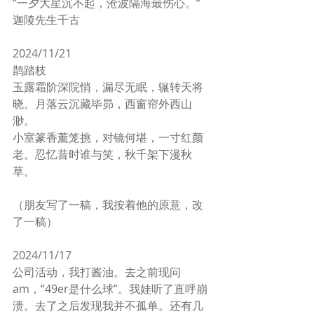
“一夕大星沉不起，沧波隔海最伤心。“ 
迦陵先生千古
2024/11/21
鹊踏枝
玉露霜阶深院悄，漏尽无眠，辗转天将
晓。月落云沉藏毕昴，西窗帘外西山
渺。
小室篆香薰笼挑，对镜何堪，一寸红颜
老。忍忆昔时谁与笑，秋千架下漫秋
草。
（朋友写了一稿，我按着他的原意，改
了一稿）
2024/11/17
公司活动，我打酱油。去之前现问
am，“49er是什么球”。我娃听了直呼崩
溃。去了之后发现我并不孤单。还有几