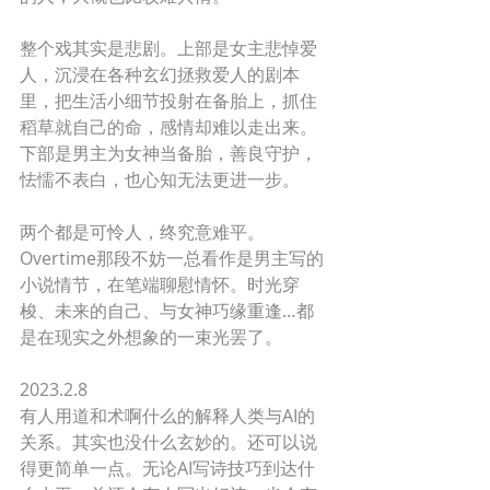
整个戏其实是悲剧。上部是女主悲悼爱
人，沉浸在各种玄幻拯救爱人的剧本
里，把生活小细节投射在备胎上，抓住
稻草就自己的命，感情却难以走出来。
下部是男主为女神当备胎，善良守护，
怯懦不表白，也心知无法更进一步。
两个都是可怜人，终究意难平。
Overtime那段不妨一总看作是男主写的
小说情节，在笔端聊慰情怀。时光穿
梭、未来的自己、与女神巧缘重逢…都
是在现实之外想象的一束光罢了。
2023.2.8
有人用道和术啊什么的解释人类与AI的
关系。其实也没什么玄妙的。还可以说
得更简单一点。无论AI写诗技巧到达什