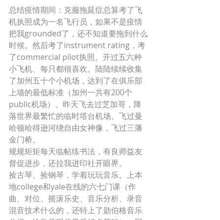
总结疫情期间：克服拖延症总算考了飞
机执照成为一名飞行员，如果不是疫情
把我grounded了，还不知道要拖到什么
时候。然后考了instrument rating，考
了commercial pilot执照。开过五六种
小飞机、每只都很喜欢。陆陆续续收集
了加州五十个小机场，达到了在俱乐部
上墙的最低标准（加州一共有200个
public机场）。昨天飞去过芝加哥，降
落世界最繁忙的临时塔台机场。飞过曼
哈顿哈得逊河绕自由女神像，飞过三藩
金门桥。 
规规矩矩每天临帖练书法，有良师益友
督促进步，还拉我进印社开眼界。
捡古琴、捡钢琴，学着玩玩音乐。上本
地college和yale在线的六七门课（作
曲、对位、摇滚乐史、音乐分析、录音
混音技术什么的，还特上了勋伯格音乐