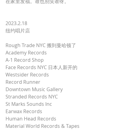
在家里发福。谁也别笑谁呀。 
2023.2.18
纽约唱片店 
Rough Trade NYC 搬到曼哈顿了 
Academy Records 
A-1 Record Shop 
Face Records NYC 日本人新开的 
Westsider Records 
Record Runner 
Downtown Music Gallery 
Stranded Records NYC 
St Marks Sounds Inc 
Earwax Records 
Human Head Records 
Material World Records & Tapes