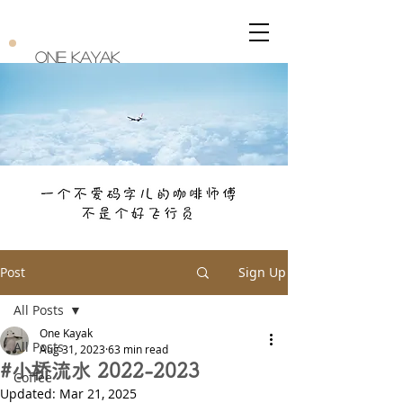
One Kayak
Post
Sign Up
All Posts
One Kayak
All Posts
Aug 31, 2023
63 min read
#小桥流水 2022-2023
Coffee
Updated:
Mar 21, 2025