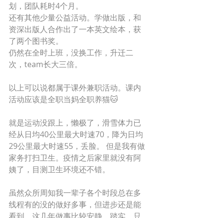
划，团队耗时4个月。
还有其他少量公益活动。学做出版，和
资深出版人合作出了一本英文绘本，获
了两个图书奖。
仍然在全时上班，没换工作，升迁二
次，team长大三倍。 
以上可以说都属于课外兼职活动。课内
活动应该是全职当妈全职养猫🐱 
就是运动没跟上，懒极了，滑雪体力已
经从日均40公里最大时速70，降为日均
29公里最大时速55，丢脸。 但是我有做
家务打扫卫生。疫情之后家里就没有阿
姨了，目测卫生环境还不错。 
虽然众所周知我一辈子各个时段总在多
线程有的没的做好多事，但进步还是能
看到。这几年做事比较安静、踏实。只