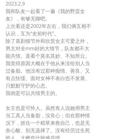
2023.2.9
我和队友一起看了一遍《我的野蛮女
友》，有够无聊吧。
上次看还是2002年左右，我们俩互相不
认识，互为“史前时代”。 
除了喜剧细节外和欣赏女主可爱之外，
男主对全mm好的大情节，队友都不大
能共情。直看个莫名其妙、不知所云。
我觉得原因大概在于他从来没给别人当
过备胎。他没有过那种痴情、善良、又
有点怯懦、面对女神不表白也不发展、
只默默守护的心态。 
我倒是可以共情男主的。 
女主也是可怜人。虽然有人说她用男主
当工具人当备胎，没良心；但在那种情
况下，抓住一个稻草来救自己，也是无
奈心酸、别无选择了。没有经历过生死
的人，大概也比较难共情。 