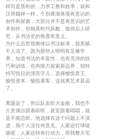
样写是质朴的，力求工整和效率，就和
汉简魏碑一样，个别逐渐体现有意识的
创作和探索，大部分并不是有意识的艺
术创作，但独具时代风貌，值得后人研
究，从书法史的角度有意义。 
为什么后世馆阁体以书法标准，就美腻
不入流了。因为那些人明明有足够学
养，知道书法的丰富性，也有充沛的技
巧和训练，也有能力探索新边界，却特
特写悦目的漂亮字儿，选择愉悦君王、
愉悦资本、愉悦看客，这就离艺术甚远
了。 
离题远了，所以队友听大金曲，我也不
介意偶尔跟着听听，甚至跟着唱唱，就
是不能总听。他选择在这个问题上不演
进，我个人没任何意见。人家还打球锻
炼呢，人家还特有行动力，而我整天宅