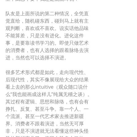
队友是上面所说的第二种情况，全凭直
觉直给，随机碰东西，碰到马上就有主
观判断，喜欢或不喜欢。说实话他品味
不能算差，只是没有进化。进化这件
事，是要靠读书学习的。即使只做艺术
的消费者，也有人选择的跟着脉络去演
进，当然也可以选择不演进。 
很多艺术形式都是如此，走向现代性、
后现代性，其实不像展现给大众的结果
看上去的那么intuitive（观众随口说什
么“我也能画成这样儿”纯属无稽之谈）。
其过程有逻辑、思想和脉络，也有会有
挣扎、反复、甚至斗争。靠一个人、一
个流派、甚至一代艺术家去推进新疆
界。消费者不跟着演进，当然无可厚
非，只是不演进就无法看懂这些神头怪