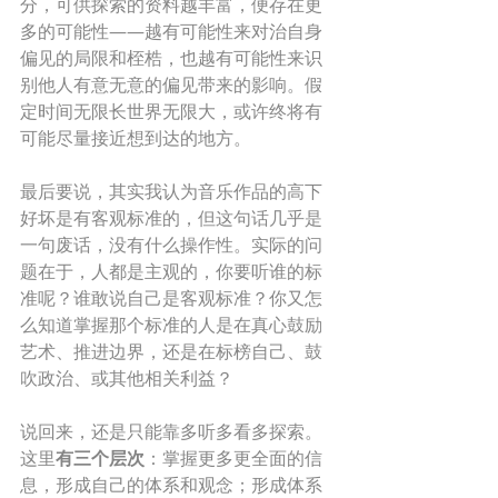
分，可供探索的资料越丰富，便存在更
多的可能性——越有可能性来对治自身
偏见的局限和桎梏，也越有可能性来识
别他人有意无意的偏见带来的影响。假
定时间无限长世界无限大，或许终将有
可能尽量接近想到达的地方。 
最后要说，其实我认为音乐作品的高下
好坏是有客观标准的，但这句话几乎是
一句废话，没有什么操作性。实际的问
题在于，人都是主观的，你要听谁的标
准呢？谁敢说自己是客观标准？你又怎
么知道掌握那个标准的人是在真心鼓励
艺术、推进边界，还是在标榜自己、鼓
吹政治、或其他相关利益？ 
说回来，还是只能靠多听多看多探索。
这里
有三个层次
：掌握更多更全面的信
息，形成自己的体系和观念；形成体系