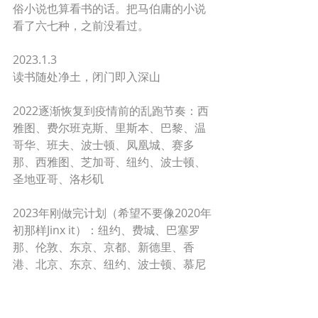
俗小说也算看书的话。把马伯庸的小说
看了六七种，之前没看过。
2023.1.3
读书随处净土，闭门即入深山
2022逐渐恢复到疫情前的乱跑节奏：西
雅图、费尔班克斯、里斯本、巴黎、温
哥华、班夫、波士顿、凤凰城、赛多
那、西雅图、芝加哥、纽约、波士顿、
圣地亚哥、洛杉矶
2023年刚做完计划（希望不要像2020年
初那样Jinx it）：纽约、费城、巴塞罗
那、伦敦、东京、京都、新德里、香
港、北京、东京、纽约、波士顿、慕尼
黑、波士顿