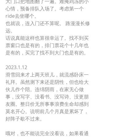
大门口把地图翻了一遍。难掩鸡冻的小
心情，预备排队入场了。考虑第一个
ride去坐哪个。
也就说，连入门还不算呢。 路漫漫长修
远。
话说真能这样也算很幸运了。找不到买
票窗口也是有的，排门票花个十几年也
是有的，买完了找不到大门也是有的。
2023.1.12
滑雪回来才上两天班儿，就流感卧床一
礼拜。虽然测下来还是阴性，但也给大
伙儿作个陪。连绵阴雨，在家无心做
事，没写字、没看书、没写诗、没更朋
友圈。整日价无所事事浪费生命却感到
莫名开心。说明前几个月真是累坏了，
好阵子歇不过来。
哦对，也不能说完全没看说，如果看通