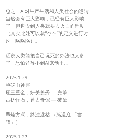
总之，AI对生产生活和人类社会的运转
当然会有巨大影响，已经有巨大影响
了；但也没到人类就要去灭亡的程度。
（其实此处可以就“存在”的定义进行讨
论，略略略）。 
话说人类能把自己玩死的办法也太多
了，恐怕还等不到AI来动手…
2023.1.29
筆破而神完 
屈玉重金，妍美整秀 — 完筆 
古槎怪石，蒼古奇倔 — 破筆 
帶燥方潤，將濃遂枯 （孫過庭 「書
譜」）
2023.1.22