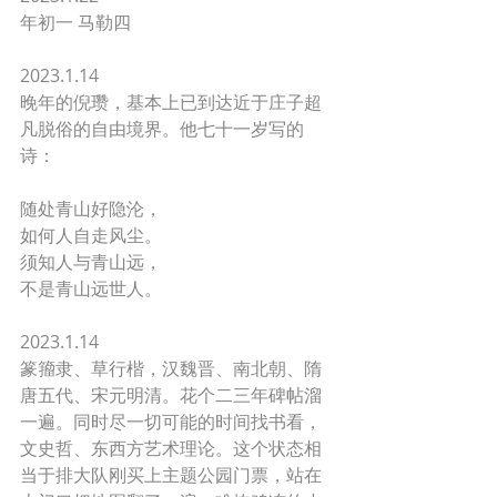
年初一 马勒四
2023.1.14
晚年的倪瓒，基本上已到达近于庄子超
凡脱俗的自由境界。他七十一岁写的
诗： 
随处青山好隐沦， 
如何人自走风尘。 
须知人与青山远， 
不是青山远世人。
2023.1.14
篆籀隶、草行楷，汉魏晋、南北朝、隋
唐五代、宋元明清。花个二三年碑帖溜
一遍。同时尽一切可能的时间找书看，
文史哲、东西方艺术理论。这个状态相
当于排大队刚买上主题公园门票，站在