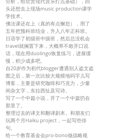
分析，给欣赏现代音乐打点基础），回
头还想去上现场music production课学
学技术。
佛法课还在上（真的有点懈怠），用了
五年把预科班结业，升入八年正科班。
日语学了初级班中级班，然后总没机会
travel就搁置下来，大概率不敢开口说
话，现在用duolingo恢复练习，进展缓
慢，积少成多吧。
自20岁作为初代blogger遭遇别人盗文盗
图之后，第一次比较大规模地码字儿写
博客，主要是研究咖啡和巧克力，少量
闲杂文字，东拉西扯及写诗。
写了一个中篇小说，开了一个中篇扔在
那里了。
整理过去的译文和翻译剧本。和朋友们
玩两个月Haiku project，一起写些俳
句。
给一个教育基金会pro-bono做战略规