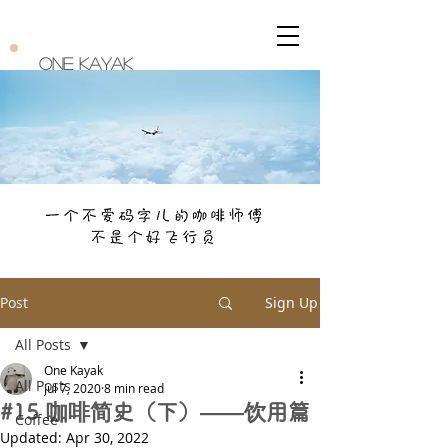
One Kayak
Post
Sign Up
All Posts
One Kayak
All Posts
Jul 7, 2020
8 min read
#15 咖啡简史（下）——饮用篇
Coffee
Updated:
Apr 30, 2022