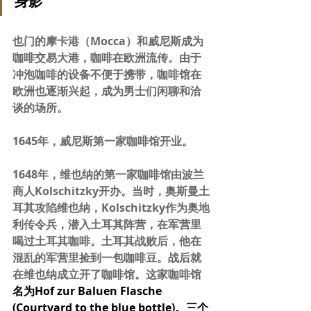
身影
也门的摩卡港（Mocca）和威尼斯成为
咖啡交易大港，咖啡在欧洲流传。由于
冲泡咖啡的设备不便于携带，咖啡馆在
欧洲也逐渐兴起，成为男士们闲聊和洽
谈的场所。
1645年，威尼斯第一家咖啡馆开业。
1648年，维也纳的第一家咖啡馆由波兰
商人Kolschitzky开办。当时，奥斯曼土
耳其攻陷维也纳，Kolschitzky作为奥地
利传令兵，潜入土耳其阵营，在军营里
喝过土耳其咖啡。土耳其战败后，他在
混乱的军营里捡到一包咖啡豆。战后就
在维也纳成立开了咖啡馆。这家咖啡馆
名为
Hof zur Baluen Flasche 
(Courtyard to the blue bottle)。三个