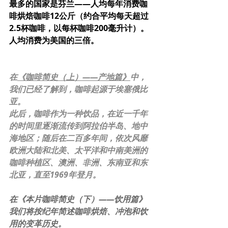
最多的国家是芬兰——人均每年消费咖
啡烘焙咖啡12公斤（约合平均每天超过
2.5杯咖啡，以每杯咖啡200毫升计）。
人均消费为美国的三倍。
在
《咖啡简史（上）——产地篇》
中，
我们已经了解到，咖啡起源于埃塞俄比
亚。
此后，咖啡作为一种饮品，在近一千年
的时间里逐渐流传到阿拉伯半岛、地中
海地区；随后在二百多年间，依次风靡
欧洲大陆和北美、太平洋和中南美洲的
咖啡种植区、澳洲、非洲、东南亚和东
北亚，直至1969年登月。
在《本片咖啡简史（下）——饮用篇》
我们将按纪年简述咖啡烘焙、冲泡和饮
用的变革历史。