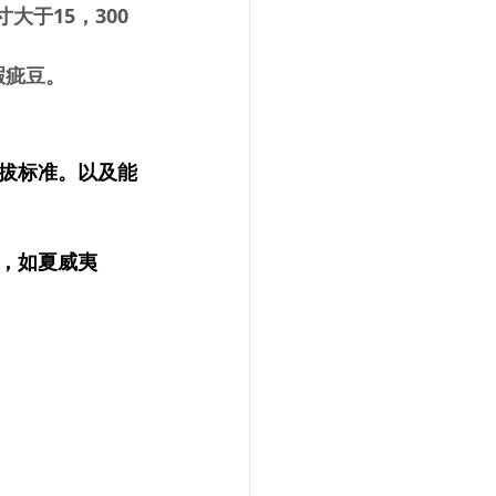
寸大于15，300
粒瑕疵豆。
拔标准。以及能
，如夏威夷