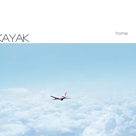
home
Kayak