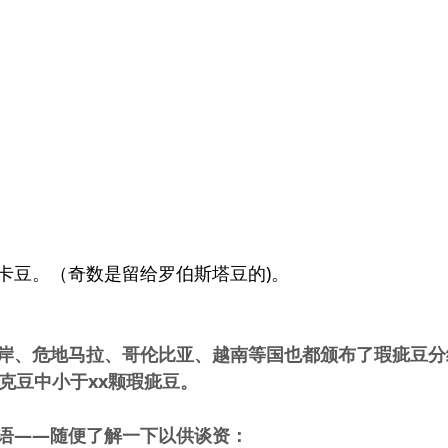
卡豆。（奇数是留给罗伯斯塔豆的)。
岸、危地马拉、哥伦比亚、越南等国也都颁布了瑕疵豆分
xx克豆中小于xx颗瑕疵豆。
语——随便了解一下以供谈资：