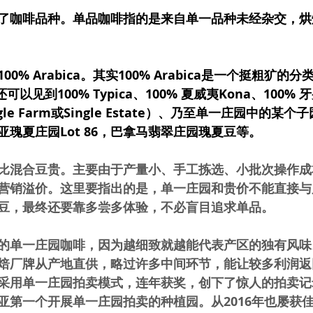
了咖啡品种。单品咖啡指的是来自单一品种未经杂交，烘
% Arabica。其实100% Arabica是一个挺粗犷的分
还可以见到100% Typica、100% 夏威夷Kona、100
gle Farm或Single Estate）、乃至单一庄园中的某
瑰夏庄园Lot 86，巴拿马翡翠庄园瑰夏豆等。
比混合豆贵。主要由于产量小、手工拣选、小批次操作成
营销溢价。这里要指出的是，单一庄园和贵价不能直接与
豆，最终还要靠多尝多体验，不必盲目追求单品。
的单一庄园咖啡，因为越细致就越能代表产区的独有风味
焙厂牌从产地直供，略过许多中间环节，能让较多利润返
采用单一庄园拍卖模式，连年获奖，创下了惊人的拍卖记
亚第一个开展单一庄园拍卖的种植园。从2016年也屡获